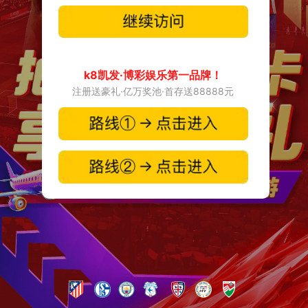
k8凯发·博彩娱乐第一品牌！
注册送豪礼·亿万奖池·首存送88888元